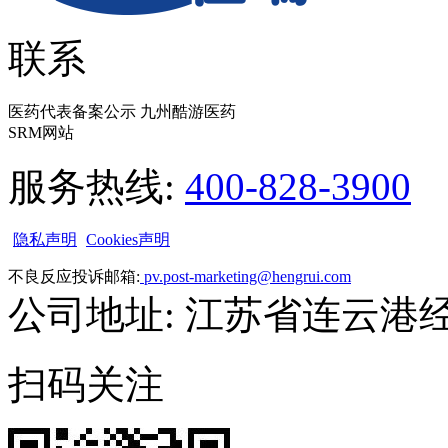
联系
医药代表备案公示 九州酷游医药
SRM网站
服务热线:
400-828-3900
隐私声明
Cookies声明
不良反应投诉邮箱:
pv.post-marketing@hengrui.com
公司地址: 江苏省连云港
扫码关注