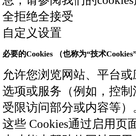
全拒绝
全接受
自定义设置
必要的Cookies （也称为“技术Cookies
允许您浏览网站、平台或
选项或服务（例如，控制流
受限访问部分或内容等）。应
这些 Cookies通过启