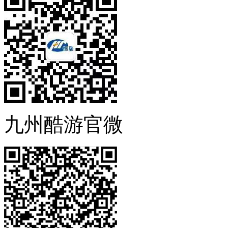
九州酷游官微