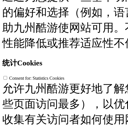
的偏好和选择（例如，语
助九州酷游使网站可用。不接
性能降低或推荐适应性不
统计Cookies
Consent for: Statistics Cookies
允许九州酷游更好地了解您
些页面访问最多），以优
收集有关访问者如何使用网