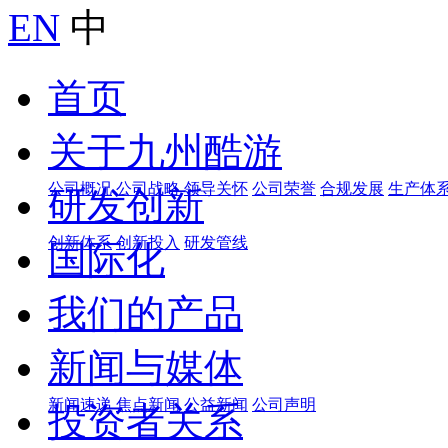
EN
中
首页
关于九州酷游
公司概况
公司战略
领导关怀
公司荣誉
合规发展
生产体
研发创新
创新体系
创新投入
研发管线
国际化
我们的产品
新闻与媒体
新闻速递
焦点新闻
公益新闻
公司声明
投资者关系