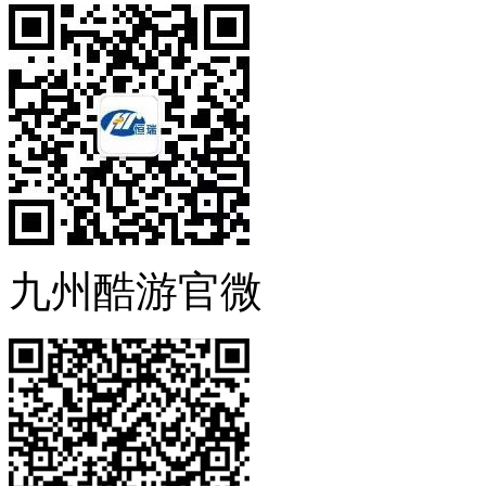
九州酷游官微