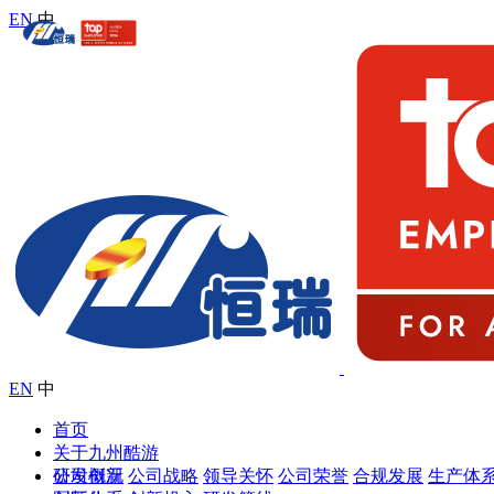
EN
中
EN
中
首页
关于九州酷游
公司概况
研发创新
公司战略
领导关怀
公司荣誉
合规发展
生产体