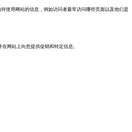
者如何使用网站的信息，例如访问者最常访问哪些页面以及他们是
，并在网站上向您提供促销和特定信息。