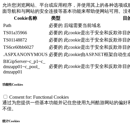
允许您浏览网站、平台或应用程序，并使用其上的各种选项或服务
面导航和与网站的安全连接等基本功能来帮助使网站可用。没有这些
Cookie名称
类型
目
Path
必要的
后端需要当前域名
TS01a35966
必要的
此cookie是出于安全和反欺诈
TS01148872
必要的
此cookie是出于安全和反欺诈
TS6ce60bb6027
必要的
此cookie是出于安全和反欺诈
.ASPXANONYMOUS
必要的
此cookie由ASP.NET框架自动
BIGipServer~c_p1~c_
必要的
此cookie是出于安全和反欺诈
dmzapp01~c_pool_
dmzapp01
功能性Cookies
Consent for: Functional Cookies
通过为您提供一些基本功能并记住您使用九州酷游网站的偏好和选择（
不佳。
统计Cookies