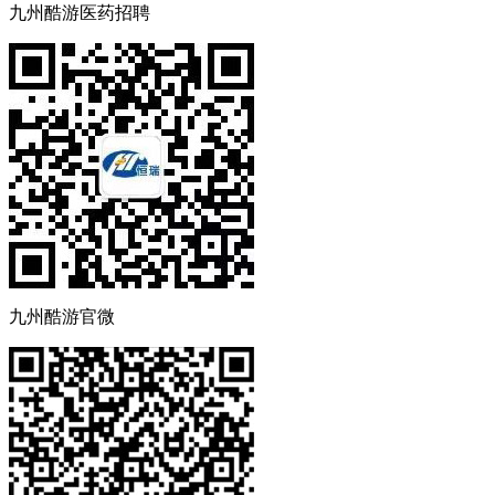
九州酷游医药招聘
九州酷游官微