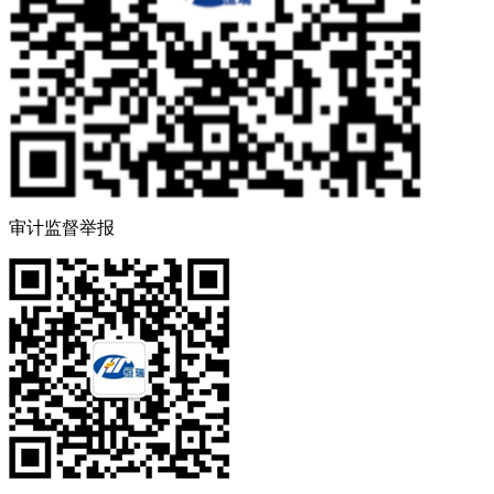
审计监督举报