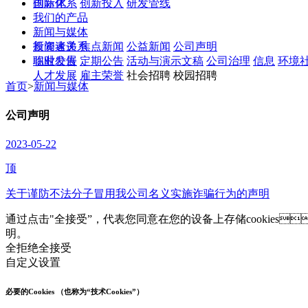
创新体系
国际化
创新投入
研发管线
我们的产品
新闻与媒体
新闻速递
投资者关系
焦点新闻
公益新闻
公司声明
临时公告
职业发展
定期公告
活动与演示文稿
公司治理
信息
环境
人才发展
雇主荣誉
社会招聘 校园招聘
首页
>
新闻与媒体
公司声明
2023-05-22
顶
关于谨防不法分子冒用我公司名义实施诈骗行为的声明
通过点击"全接受”，代表您同意在您的设备上存储cookies
明。
全拒绝
全接受
自定义设置
必要的Cookies （也称为“技术Cookies”）