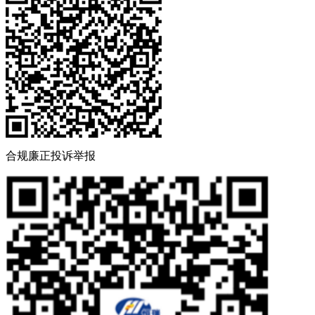
合规廉正投诉举报